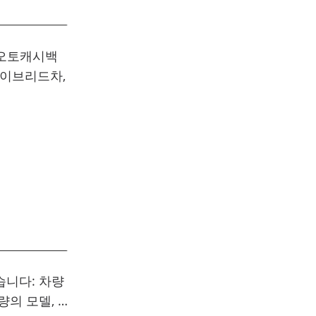
 오토캐시백
하이브리드차,
습니다: 차량
의 모델, …