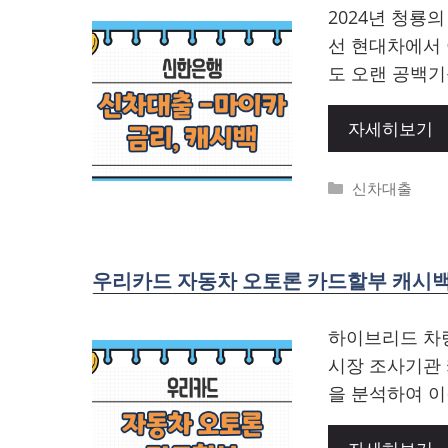
2024년 청룡
선 현대차에서 
도 오랜 공백기
자세히보기
Categories
신차대출
우리카드 자동차 오토론 카드할부 캐시백
하이브리드 차량
시장 조사기관
을 분석하여 이