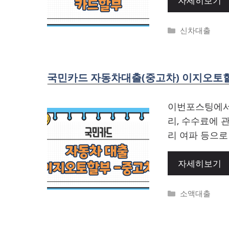
자세히보기
Categories
신차대출
국민카드 자동차대출(중고차) 이지오토할
이번포스팅에서
리, 수수료에 
리 여파 등으로
자세히보기
Categories
소액대출