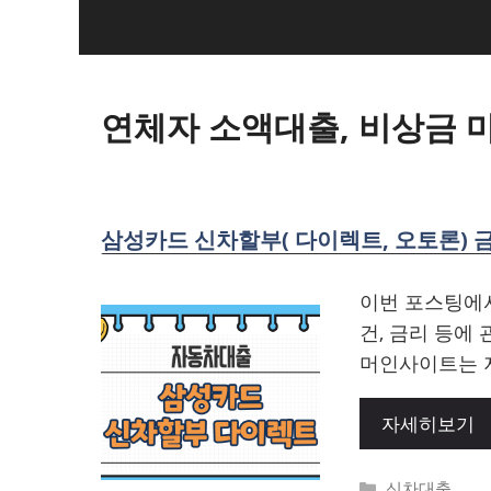
Skip
to
content
연체자 소액대출, 비상금
삼성카드 신차할부( 다이렉트, 오토론) 
이번 포스팅에
건, 금리 등에
머인사이트는 지
자세히보기
Categories
신차대출