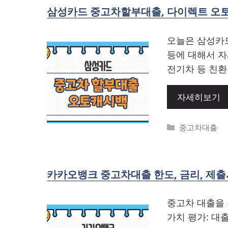
삼성카드 중고차할부대출, 다이렉트 오토론
오늘은 삼성카드
등에 대해서 
전기차 등 친환
자세히보기
Categories
중고차대출
카카오뱅크 중고차대출 한도, 금리, 제
중고차 대출을 
가치 평가: 대