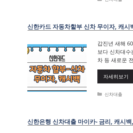
신한카드 자동차할부 신차 무이자, 캐시
갑진년 새해 6
보다 신차대수
차 등 새로운 
자세히보기
Categories
신차대출
신한은행 신차대출 마이카- 금리, 캐시백