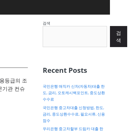
검색
검
색
Recent Posts
신용등급의 조
국민은행 매직카 신차(자동차)대출 한
문기관 컨슈
도, 금리, 오토캐시백포인트, 중도상환
수수료
국민은행 중고차대출 신청방법, 한도,
금리, 중도상환수수료, 필요서류, 신용
점수
우리은행 중고차할부 드림카 대출 한